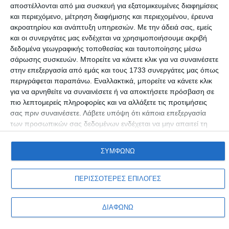
αποστέλλονται από μια συσκευή για εξατομικευμένες διαφημίσεις
και περιεχόμενο, μέτρηση διαφήμισης και περιεχομένου, έρευνα
ΕΛΛΆΔΑ
ακροατηρίου και ανάπτυξη υπηρεσιών.
Με την άδειά σας, εμείς
Ισόβια σε 27χρονο που έκοψε με μπαλτά το …
και οι συνεργάτες μας ενδέχεται να χρησιμοποιήσουμε ακριβή
όργανο συγχωριανού του!
δεδομένα γεωγραφικής τοποθεσίας και ταυτοποίησης μέσω
σάρωσης συσκευών. Μπορείτε να κάνετε κλικ για να συναινέσετε
Την ποινή των ισόβιων δεσμών επέβαλε
στην επεξεργασία από εμάς και τους 1733 συνεργάτες μας όπως
Συντακτική ομάδα
18/11/2016
περιγράφεται παραπάνω. Εναλλακτικά, μπορείτε να κάνετε κλικ
για να αρνηθείτε να συναινέσετε ή να αποκτήσετε πρόσβαση σε
πιο λεπτομερείς πληροφορίες και να αλλάξετε τις προτιμήσεις
σας πριν συναινέσετε.
Λάβετε υπόψη ότι κάποια επεξεργασία
των προσωπικών σας δεδομένων ενδέχεται να μην απαιτεί τη
συγκατάθεσή σας, αλλά έχετε το δικαίωμα να αρνηθείτε αυτήν
την επεξεργασία. Οι προτιμήσεις σαςθα ισχύουν μόνο για αυτόν
ΣΥΜΦΩΝΩ
τον ιστότοπο. Μπορείτε να αλλάξετε τις προτιμήσεις σας ή να
ανακαλέσετε τη συγκατάθεσή σας ανά πάσα στιγμή
επιστρέφοντας σε αυτόν τον ιστότοπο και κάνοντας κλικ στο
ΠΕΡΙΣΣΟΤΕΡΕΣ ΕΠΙΛΟΓΕΣ
Προσωπικά δεδομένα & Όροι Χρήσης
κουμπί "Απορρήτου" στο κάτω μέρος της ιστοσελίδας.
Copyright © Adiakritos.gr 2026. All Rights Reserved.
ΔΙΑΦΩΝΩ