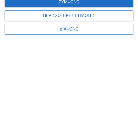
ΣΥΜΦΩΝΩ
Ελλάδα
Πολιτική
ΠΕΡΙΣΣΟΤΕΡΕΣ ΕΠΙΛΟΓΕΣ
Εθνικά θέματα
Οικονομία
Αστυνομικό
ΔΙΑΦΩΝΩ
Διεθνή
Επικοινωνία
Follow US
Προσωπικά δεδομένα & Όροι Χρήσης
© 2022 Foxiz News Network. Ruby Design Company. All Rights
Reserved.
Ετικέτα:
θεαματικότητα
Αδιακρισίες
Το φθινόπωρο έφερε ανατροπές στην τηλεθέαση
Ξεκίνησαν οι αλλαγές στα ποσοστά τηλεθέασης των τηλεοπτικών