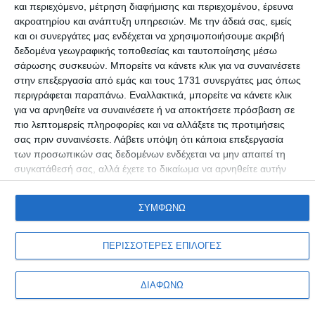
και περιεχόμενο, μέτρηση διαφήμισης και περιεχομένου, έρευνα
ΔΙΕΘΝΉ
ακροατηρίου και ανάπτυξη υπηρεσιών.
Με την άδειά σας, εμείς
Σε θέση μάχης τα ρωσικά πολεμικά πλοία στα
και οι συνεργάτες μας ενδέχεται να χρησιμοποιήσουμε ακριβή
ανοιχτά της Συρίας!
δεδομένα γεωγραφικής τοποθεσίας και ταυτοποίησης μέσω
σάρωσης συσκευών. Μπορείτε να κάνετε κλικ για να συναινέσετε
Τα πολεμικά πλοία του Ρωσικού πολεμικού στόλου απέπλευσαν από
στην επεξεργασία από εμάς και τους 1731 συνεργάτες μας όπως
το λιμάνι Ταρτούς
…
περιγράφεται παραπάνω. Εναλλακτικά, μπορείτε να κάνετε κλικ
Συντακτική ομάδα
12/04/2018
για να αρνηθείτε να συναινέσετε ή να αποκτήσετε πρόσβαση σε
πιο λεπτομερείς πληροφορίες και να αλλάξετε τις προτιμήσεις
σας πριν συναινέσετε.
Λάβετε υπόψη ότι κάποια επεξεργασία
των προσωπικών σας δεδομένων ενδέχεται να μην απαιτεί τη
συγκατάθεσή σας, αλλά έχετε το δικαίωμα να αρνηθείτε αυτήν
την επεξεργασία. Οι προτιμήσεις σαςθα ισχύουν μόνο για αυτόν
τον ιστότοπο. Μπορείτε να αλλάξετε τις προτιμήσεις σας ή να
ΣΥΜΦΩΝΩ
ανακαλέσετε τη συγκατάθεσή σας ανά πάσα στιγμή
επιστρέφοντας σε αυτόν τον ιστότοπο και κάνοντας κλικ στο
κουμπί "Απορρήτου" στο κάτω μέρος της ιστοσελίδας.
ΠΕΡΙΣΣΟΤΕΡΕΣ ΕΠΙΛΟΓΕΣ
Προσωπικά δεδομένα & Όροι Χρήσης
Copyright © Adiakritos.gr 2026. All Rights Reserved.
ΔΙΑΦΩΝΩ