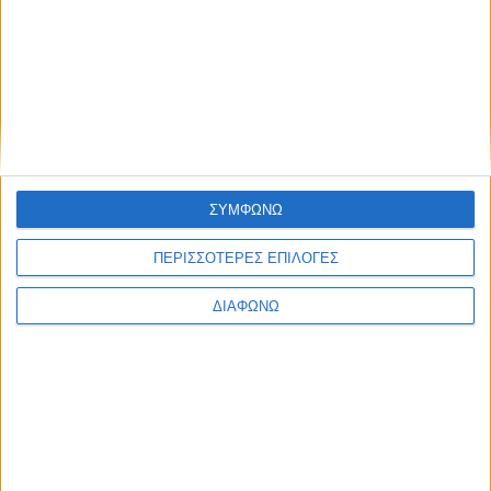
Ελλάδα
Πολιτική
Εθνικά θέματα
Οικονομία
Αστυνομικό
Διεθνή
Επικοινωνία
Follow US
ΣΥΜΦΩΝΩ
Προσωπικά δεδομένα & Όροι Χρήσης
© 2022 Foxiz News Network. Ruby Design Company. All Rights
ΠΕΡΙΣΣΟΤΕΡΕΣ ΕΠΙΛΟΓΕΣ
Reserved.
ΔΙΑΦΩΝΩ
Ετικέτα:
Ταμείο
Αρχαιολογικών Πόρων και
Απαλλοτριώσεων
Εξώφυλλο
Πολιτική