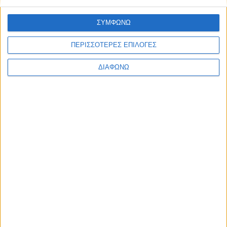
Ελλάδα
Πολιτική
ΣΥΜΦΩΝΩ
Εθνικά θέματα
Οικονομία
Αστυνομικό
ΠΕΡΙΣΣΟΤΕΡΕΣ ΕΠΙΛΟΓΕΣ
Διεθνή
Επικοινωνία
ΔΙΑΦΩΝΩ
Follow US
Προσωπικά δεδομένα & Όροι Χρήσης
© 2022 Foxiz News Network. Ruby Design Company. All Rights
Reserved.
Ετικέτα:
«Συνωμοσία
Πυρήνων της Φωτιάς»
Ελλάδα
Οι “Πυρήνες της Φωτιάς” καλούν σε σαμποτάζ της