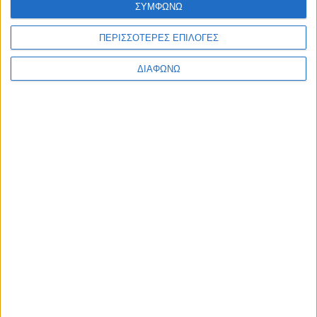
ΣΥΜΦΩΝΩ
Ελλάδα
Πολιτική
Εθνικά θέματα
ΠΕΡΙΣΣΟΤΕΡΕΣ ΕΠΙΛΟΓΕΣ
Οικονομία
Αστυνομικό
ΔΙΑΦΩΝΩ
Διεθνή
Επικοινωνία
Follow US
Προσωπικά δεδομένα & Όροι Χρήσης
© 2022 Foxiz News Network. Ruby Design Company. All Rights
Reserved.
Ετικέτα:
συνεργάτης
Διεθνή
Σύμβουλος Ερντογάν: “Κατάσκοποι οι σεφ
μαγειρικής της τηλεόρασης”