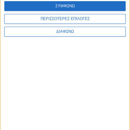
Ελλάδα
ΣΥΜΦΩΝΩ
Πολιτική
Εθνικά θέματα
ΠΕΡΙΣΣΟΤΕΡΕΣ ΕΠΙΛΟΓΕΣ
Οικονομία
Αστυνομικό
Διεθνή
ΔΙΑΦΩΝΩ
Επικοινωνία
Follow US
Προσωπικά δεδομένα & Όροι Χρήσης
© 2022 Foxiz News Network. Ruby Design Company. All Rights
Reserved.
Ετικέτα:
σύμβαση εργασίας
Αδιακρισίες
Υπογραφή σύμβασης μεταξύ ΕΡΤ & Εταιρείας
Ελλήνων Σκηνοθετών