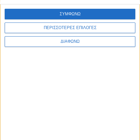
Ελλάδα
Πολιτική
ΣΥΜΦΩΝΩ
Εθνικά θέματα
Οικονομία
Αστυνομικό
ΠΕΡΙΣΣΟΤΕΡΕΣ ΕΠΙΛΟΓΕΣ
Διεθνή
Επικοινωνία
ΔΙΑΦΩΝΩ
Follow US
Προσωπικά δεδομένα & Όροι Χρήσης
© 2022 Foxiz News Network. Ruby Design Company. All Rights
Reserved.
Ετικέτα:
Σύλλογος Γονέων και
Κηδεμόνων
Ελλάδα
2ο Δημοτικό Αγίας Παρασκευής : Η ζωή έχει το