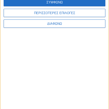
ΣΥΜΦΩΝΩ
Ελλάδα
Πολιτική
Εθνικά θέματα
ΠΕΡΙΣΣΟΤΕΡΕΣ ΕΠΙΛΟΓΕΣ
Οικονομία
Αστυνομικό
ΔΙΑΦΩΝΩ
Διεθνή
Επικοινωνία
Follow US
Προσωπικά δεδομένα & Όροι Χρήσης
© 2022 Foxiz News Network. Ruby Design Company. All Rights
Reserved.
Ετικέτα:
Συκιές Θεσσαλονίκης
Ελλάδα
Ένταση & επεισόδια σε πλειστηριασμό πρώτης
κατοικίας 63χρονης