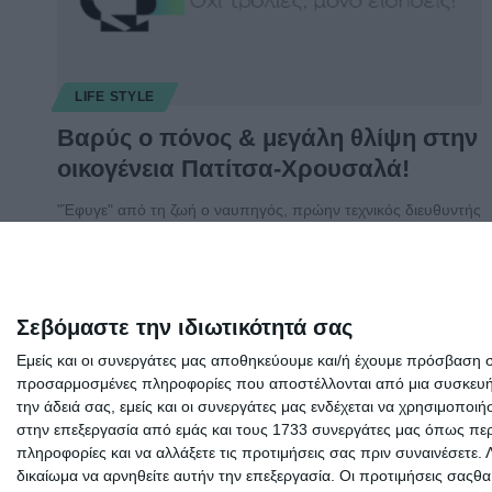
LIFE STYLE
Βαρύς ο πόνος & μεγάλη θλίψη στην
οικογένεια Πατίτσα-Χρουσαλά!
"Έφυγε" από τη ζωή ο ναυπηγός, πρώην τεχνικός διευθυντής
της εταιρείας "Εύπλοια"
…
Συντακτική ομάδα
26/11/2017
Σεβόμαστε την ιδιωτικότητά σας
Εμείς και οι συνεργάτες μας αποθηκεύουμε και/ή έχουμε πρόσβαση 
προσαρμοσμένες πληροφορίες που αποστέλλονται από μια συσκευή γι
την άδειά σας, εμείς και οι συνεργάτες μας ενδέχεται να χρησιμοπ
στην επεξεργασία από εμάς και τους 1733 συνεργάτες μας όπως περι
πληροφορίες και να αλλάξετε τις προτιμήσεις σας πριν συναινέσετε.
δικαίωμα να αρνηθείτε αυτήν την επεξεργασία. Οι προτιμήσεις σαςθ