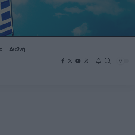
ό
Διεθνή