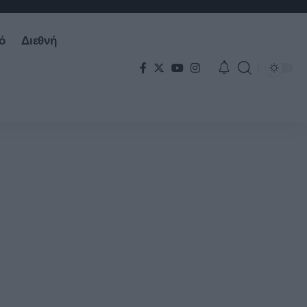
ό
Διεθνή