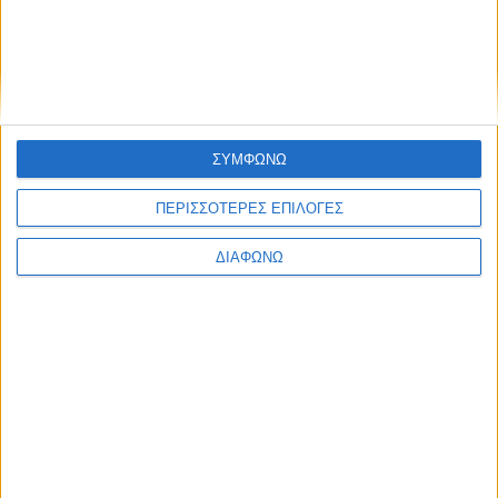
Ελλάδα
Πολιτική
Εθνικά θέματα
Οικονομία
Αστυνομικό
Διεθνή
Επικοινωνία
ΣΥΜΦΩΝΩ
Follow US
ΠΕΡΙΣΣΟΤΕΡΕΣ ΕΠΙΛΟΓΕΣ
Προσωπικά δεδομένα & Όροι Χρήσης
© 2022 Foxiz News Network. Ruby Design Company. All Rights
ΔΙΑΦΩΝΩ
Reserved.
Ετικέτα:
ρεπορτάζ
Διεθνή
Το ηχηρό μήνυμα για τη Μακεδονία “ταξίδεψε”
σ’όλον τον πλανήτη!