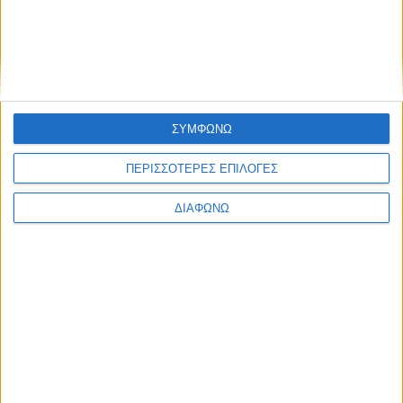
Ελλάδα
Πολιτική
Εθνικά θέματα
Οικονομία
Αστυνομικό
Διεθνή
Επικοινωνία
ΣΥΜΦΩΝΩ
Follow US
ΠΕΡΙΣΣΟΤΕΡΕΣ ΕΠΙΛΟΓΕΣ
Προσωπικά δεδομένα & Όροι Χρήσης
© 2022 Foxiz News Network. Ruby Design Company. All Rights
ΔΙΑΦΩΝΩ
Reserved.
Ετικέτα:
πυροπαθείς
Life Style
Τραγουδίστρια στηρίζει τους πληγέντες της φονικής
πυρκαγιάς [Βίντεο]