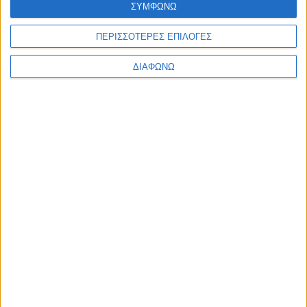
ΣΥΜΦΩΝΩ
Ελλάδα
Πολιτική
Εθνικά θέματα
ΠΕΡΙΣΣΟΤΕΡΕΣ ΕΠΙΛΟΓΕΣ
Οικονομία
Αστυνομικό
ΔΙΑΦΩΝΩ
Διεθνή
Επικοινωνία
Follow US
Προσωπικά δεδομένα & Όροι Χρήσης
© 2022 Foxiz News Network. Ruby Design Company. All Rights
Reserved.
Ετικέτα:
πτώμα
Ελλάδα
Βρέθηκε πτώμα 46χρονου που αγνοούνταν από τον
Αύγουστο!