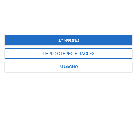
Ελλάδα
Πολιτική
Εθνικά θέματα
Οικονομία
Αστυνομικό
Διεθνή
Επικοινωνία
ΣΥΜΦΩΝΩ
Follow US
ΠΕΡΙΣΣΟΤΕΡΕΣ ΕΠΙΛΟΓΕΣ
Προσωπικά δεδομένα & Όροι Χρήσης
ΔΙΑΦΩΝΩ
© 2022 Foxiz News Network. Ruby Design Company. All Rights
Reserved.
Ετικέτα:
ψυχοπαθείς
Υγεία
Πως θα καταλάβεις ότι το ταίρι σου είναι για το …
Δρομοκαΐτειο!