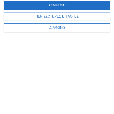
Ελλάδα
ΣΥΜΦΩΝΩ
Πολιτική
Εθνικά θέματα
ΠΕΡΙΣΣΟΤΕΡΕΣ ΕΠΙΛΟΓΕΣ
Οικονομία
Αστυνομικό
Διεθνή
ΔΙΑΦΩΝΩ
Επικοινωνία
Follow US
Προσωπικά δεδομένα & Όροι Χρήσης
© 2022 Foxiz News Network. Ruby Design Company. All Rights
Reserved.
Ετικέτα:
πρώην σύντροφος
Ελλάδα
Πρώην δάγκωσε στη μύτη τη νυν σύντροφο σε
καυγά ζηλοτυπίας!