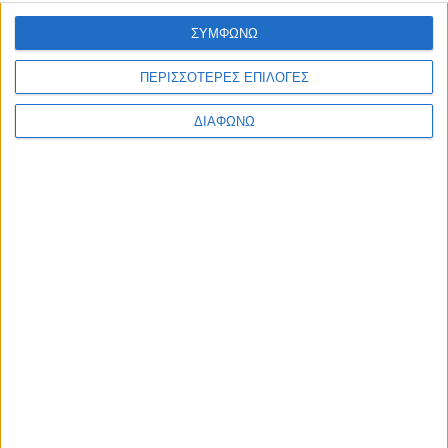
Ελλάδα
ΣΥΜΦΩΝΩ
Πολιτική
Εθνικά θέματα
Οικονομία
ΠΕΡΙΣΣΟΤΕΡΕΣ ΕΠΙΛΟΓΕΣ
Αστυνομικό
Διεθνή
ΔΙΑΦΩΝΩ
Επικοινωνία
Follow US
Προσωπικά δεδομένα & Όροι Χρήσης
© 2022 Foxiz News Network. Ruby Design Company. All Rights
Reserved.
Ετικέτα:
πρόγραμμα
αυτοάμυνας
Διεθνή
Ο πολωνικός στρατός παραδίδει μαθήματα