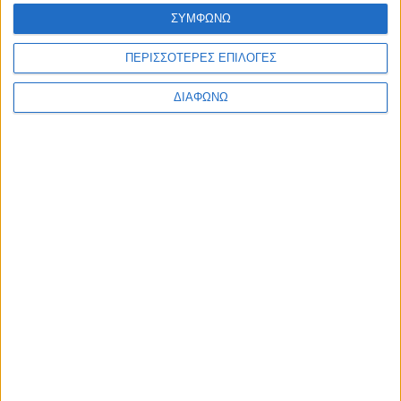
Ελλάδα
ΣΥΜΦΩΝΩ
Πολιτική
Εθνικά θέματα
ΠΕΡΙΣΣΟΤΕΡΕΣ ΕΠΙΛΟΓΕΣ
Οικονομία
Αστυνομικό
Διεθνή
ΔΙΑΦΩΝΩ
Επικοινωνία
Follow US
Προσωπικά δεδομένα & Όροι Χρήσης
© 2022 Foxiz News Network. Ruby Design Company. All Rights
Reserved.
Ετικέτα:
Πόντος Θρυλορίου
Αθλητικά
Υγεία
Στη χρήση απινιδωτή εκπαιδεύει παίκτες &
παράγοντες ο Πόντος Θρυλορίου Κομοτηνής