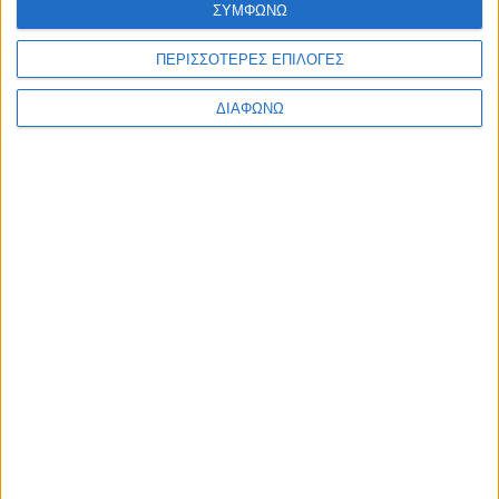
ΣΥΜΦΩΝΩ
Ελλάδα
Πολιτική
Εθνικά θέματα
ΠΕΡΙΣΣΟΤΕΡΕΣ ΕΠΙΛΟΓΕΣ
Οικονομία
Αστυνομικό
ΔΙΑΦΩΝΩ
Διεθνή
Επικοινωνία
Follow US
Προσωπικά δεδομένα & Όροι Χρήσης
© 2022 Foxiz News Network. Ruby Design Company. All Rights
Reserved.
Ετικέτα:
πολυεθνικό τάγμα
Διεθνή
Κινητοποιήσεις του ΝΑΤΟ περισφίγγουν
στρατιωτικά τη Ρωσία