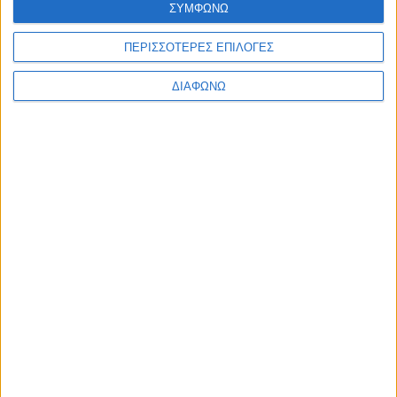
ΣΥΜΦΩΝΩ
Ελλάδα
Πολιτική
Εθνικά θέματα
ΠΕΡΙΣΣΟΤΕΡΕΣ ΕΠΙΛΟΓΕΣ
Οικονομία
Αστυνομικό
ΔΙΑΦΩΝΩ
Διεθνή
Επικοινωνία
Follow US
Προσωπικά δεδομένα & Όροι Χρήσης
© 2022 Foxiz News Network. Ruby Design Company. All Rights
Reserved.
Ετικέτα:
πολωνικός στρατός
Διεθνή
Ο πολωνικός στρατός παραδίδει μαθήματα
αυτοάμυνας σε γυναίκες!