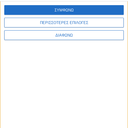
Ελλάδα
Πολιτική
ΣΥΜΦΩΝΩ
Εθνικά θέματα
Οικονομία
ΠΕΡΙΣΣΟΤΕΡΕΣ ΕΠΙΛΟΓΕΣ
Αστυνομικό
Διεθνή
ΔΙΑΦΩΝΩ
Επικοινωνία
Follow US
Προσωπικά δεδομένα & Όροι Χρήσης
© 2022 Foxiz News Network. Ruby Design Company. All Rights
Reserved.
Ετικέτα:
ποινικολόγος
Εξώφυλλο
Πολιτική
Παύλος Σαράκης: Είμαι ταγμένος στην Εθνική Ιδέα
– Τον κατάλληλο χρόνο θα αποκτήσουμε έναν φορέα
που θα ενώσει όλους τους Έλληνες! [Βίντεο]