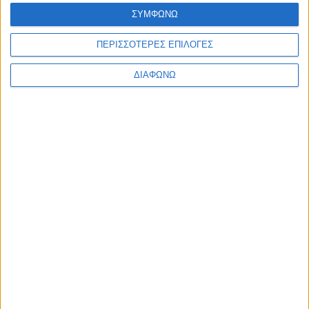
Ελλάδα
ΣΥΜΦΩΝΩ
Πολιτική
Εθνικά θέματα
ΠΕΡΙΣΣΟΤΕΡΕΣ ΕΠΙΛΟΓΕΣ
Οικονομία
Αστυνομικό
Διεθνή
ΔΙΑΦΩΝΩ
Επικοινωνία
Follow US
Προσωπικά δεδομένα & Όροι Χρήσης
© 2022 Foxiz News Network. Ruby Design Company. All Rights
Reserved.
Ετικέτα:
Πέπη Μυλωνά
Πατρίδες
Μουσικό αφιέρωμα “Στου Βοσπόρου τ’ Αγιονέρια”
με …θέα το “Πέραν”