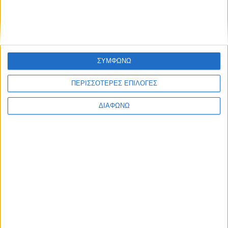
Ελλάδα
Πολιτική
Εθνικά θέματα
Οικονομία
Αστυνομικό
Διεθνή
ΣΥΜΦΩΝΩ
Επικοινωνία
Follow US
ΠΕΡΙΣΣΟΤΕΡΕΣ ΕΠΙΛΟΓΕΣ
Προσωπικά δεδομένα & Όροι Χρήσης
ΔΙΑΦΩΝΩ
© 2022 Foxiz News Network. Ruby Design Company. All Rights
Reserved.
Ετικέτα:
Πανάγιος Τάφος
Πολιτική
Τι γυρεύει ο “Άθεος” Αλέξης Τσίπρας στον Πανάγιο
Τάφο;