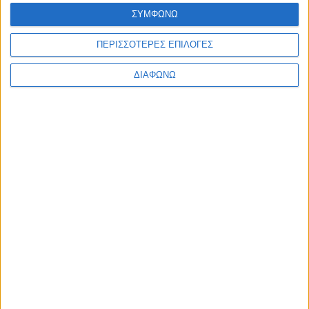
Ελλάδα
ΣΥΜΦΩΝΩ
Πολιτική
Εθνικά θέματα
ΠΕΡΙΣΣΟΤΕΡΕΣ ΕΠΙΛΟΓΕΣ
Οικονομία
Αστυνομικό
Διεθνή
ΔΙΑΦΩΝΩ
Επικοινωνία
Follow US
Προσωπικά δεδομένα & Όροι Χρήσης
© 2022 Foxiz News Network. Ruby Design Company. All Rights
Reserved.
Ετικέτα:
Παιδικός Σταθμός
Ελλάδα
Η αλήθεια για τον Παιδικό Σταθμό του Ιδρύματος
«Η Παμμακάριστος»