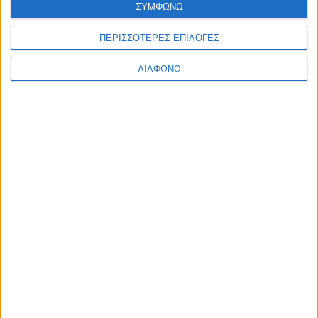
ΣΥΜΦΩΝΩ
Ελλάδα
Πολιτική
Εθνικά θέματα
ΠΕΡΙΣΣΟΤΕΡΕΣ ΕΠΙΛΟΓΕΣ
Οικονομία
Αστυνομικό
ΔΙΑΦΩΝΩ
Διεθνή
Επικοινωνία
Follow US
Προσωπικά δεδομένα & Όροι Χρήσης
© 2022 Foxiz News Network. Ruby Design Company. All Rights
Reserved.
Ετικέτα:
Παγκράτι Λαμίας
Ελλάδα
Το κράνος έσπασε αλλά τελικά έσωσε ζωή
δικυκλιστή στη Λαμία!