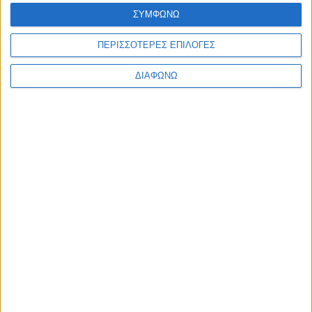
Ελλάδα
ΣΥΜΦΩΝΩ
Πολιτική
Εθνικά θέματα
ΠΕΡΙΣΣΟΤΕΡΕΣ ΕΠΙΛΟΓΕΣ
Οικονομία
Αστυνομικό
Διεθνή
ΔΙΑΦΩΝΩ
Επικοινωνία
Follow US
Προσωπικά δεδομένα & Όροι Χρήσης
© 2022 Foxiz News Network. Ruby Design Company. All Rights
Reserved.
Ετικέτα:
όμιλος Limbra
Οικονομία
Διαταγή πληρωμής 23 εκατ. ευρώ για τους
μπαταχτσήδες της Coco-Mat!