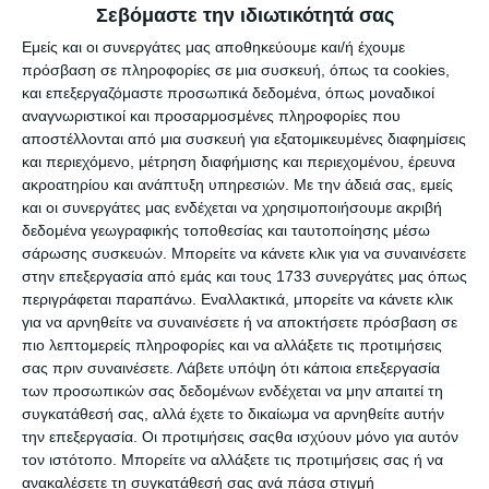
Σεβόμαστε την ιδιωτικότητά σας
ΑΘΛΗΤΙΚΆ
Εμείς και οι συνεργάτες μας αποθηκεύουμε και/ή έχουμε
Φιλανθρωπικός αγώνας ποδοσφαίρου την
πρόσβαση σε πληροφορίες σε μια συσκευή, όπως τα cookies,
Δευτέρα 15 Απριλίου στο Π.Φάληρο
και επεξεργαζόμαστε προσωπικά δεδομένα, όπως μοναδικοί
αναγνωριστικοί και προσαρμοσμένες πληροφορίες που
Την Δευτέρα 15 Απριλίου 2019 θα διεξαχθεί φιλανθρωπικός αγώνας
αποστέλλονται από μια συσκευή για εξατομικευμένες διαφημίσεις
ποδοσφαίρου που διοργανώνουν
…
και περιεχόμενο, μέτρηση διαφήμισης και περιεχομένου, έρευνα
ακροατηρίου και ανάπτυξη υπηρεσιών.
Με την άδειά σας, εμείς
Συντακτική ομάδα
13/04/2019
και οι συνεργάτες μας ενδέχεται να χρησιμοποιήσουμε ακριβή
δεδομένα γεωγραφικής τοποθεσίας και ταυτοποίησης μέσω
σάρωσης συσκευών. Μπορείτε να κάνετε κλικ για να συναινέσετε
στην επεξεργασία από εμάς και τους 1733 συνεργάτες μας όπως
περιγράφεται παραπάνω. Εναλλακτικά, μπορείτε να κάνετε κλικ
για να αρνηθείτε να συναινέσετε ή να αποκτήσετε πρόσβαση σε
πιο λεπτομερείς πληροφορίες και να αλλάξετε τις προτιμήσεις
σας πριν συναινέσετε.
Λάβετε υπόψη ότι κάποια επεξεργασία
των προσωπικών σας δεδομένων ενδέχεται να μην απαιτεί τη
συγκατάθεσή σας, αλλά έχετε το δικαίωμα να αρνηθείτε αυτήν
την επεξεργασία. Οι προτιμήσεις σαςθα ισχύουν μόνο για αυτόν
τον ιστότοπο. Μπορείτε να αλλάξετε τις προτιμήσεις σας ή να
ΑΘΛΗΤΙΚΆ
ανακαλέσετε τη συγκατάθεσή σας ανά πάσα στιγμή