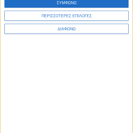
ΣΥΜΦΩΝΩ
Ελλάδα
Πολιτική
Εθνικά θέματα
ΠΕΡΙΣΣΟΤΕΡΕΣ ΕΠΙΛΟΓΕΣ
Οικονομία
Αστυνομικό
ΔΙΑΦΩΝΩ
Διεθνή
Επικοινωνία
Follow US
Προσωπικά δεδομένα & Όροι Χρήσης
© 2022 Foxiz News Network. Ruby Design Company. All Rights
Reserved.
Ετικέτα:
Νικ Κύργιος
Αθλητικά
Σκάνδαλο: Ο Κύργιος κατηγορείται για επίθεση
στην πρώην σύντροφο του!