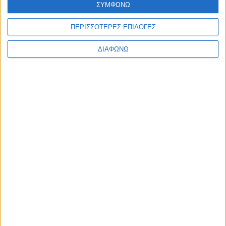
ΣΥΜΦΩΝΩ
Ελλάδα
Πολιτική
Εθνικά θέματα
ΠΕΡΙΣΣΟΤΕΡΕΣ ΕΠΙΛΟΓΕΣ
Οικονομία
Αστυνομικό
ΔΙΑΦΩΝΩ
Διεθνή
Επικοινωνία
Follow US
Προσωπικά δεδομένα & Όροι Χρήσης
© 2022 Foxiz News Network. Ruby Design Company. All Rights
Reserved.
Ετικέτα:
ΓΓΔΕ
Οικονομία
835 εκατ. ευρώ τα έσοδα του Δημοσίου τον
Οκτώβριο του 2016