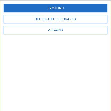
Ελλάδα
ΣΥΜΦΩΝΩ
Πολιτική
Εθνικά θέματα
Οικονομία
ΠΕΡΙΣΣΟΤΕΡΕΣ ΕΠΙΛΟΓΕΣ
Αστυνομικό
Διεθνή
ΔΙΑΦΩΝΩ
Επικοινωνία
Follow US
Προσωπικά δεδομένα & Όροι Χρήσης
© 2022 Foxiz News Network. Ruby Design Company. All Rights
Reserved.
Ετικέτα:
νεαρός σπουδαστής
ΙΕΚ
Ελλάδα
Νεαρός σπουδαστής ΙΕΚ σκότωσε τον 20χρονο στην