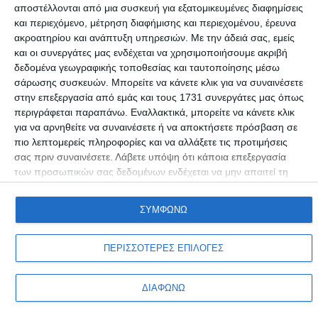
αποστέλλονται από μια συσκευή για εξατομικευμένες διαφημίσεις
και περιεχόμενο, μέτρηση διαφήμισης και περιεχομένου, έρευνα
ΑΘΛΗΤΙΚΆ
ακροατηρίου και ανάπτυξη υπηρεσιών.
Με την άδειά σας, εμείς
Εκδήλωση της Λέσχης Ιστορίας & Πολιτισμού της
και οι συνεργάτες μας ενδέχεται να χρησιμοποιήσουμε ακριβή
ΑΕΚ στη Νέα Κίο
δεδομένα γεωγραφικής τοποθεσίας και ταυτοποίησης μέσω
σάρωσης συσκευών. Μπορείτε να κάνετε κλικ για να συναινέσετε
Η Κίος της ρωμαλέας ρωμιοσύνης κατοικούνταν το 1922 από 12.000
στην επεξεργασία από εμάς και τους 1731 συνεργάτες μας όπως
Έλληνες σε
…
περιγράφεται παραπάνω. Εναλλακτικά, μπορείτε να κάνετε κλικ
Συντακτική ομάδα
08/12/2018
για να αρνηθείτε να συναινέσετε ή να αποκτήσετε πρόσβαση σε
πιο λεπτομερείς πληροφορίες και να αλλάξετε τις προτιμήσεις
σας πριν συναινέσετε.
Λάβετε υπόψη ότι κάποια επεξεργασία
των προσωπικών σας δεδομένων ενδέχεται να μην απαιτεί τη
συγκατάθεσή σας, αλλά έχετε το δικαίωμα να αρνηθείτε αυτήν
την επεξεργασία. Οι προτιμήσεις σαςθα ισχύουν μόνο για αυτόν
ΣΥΜΦΩΝΩ
τον ιστότοπο. Μπορείτε να αλλάξετε τις προτιμήσεις σας ή να
ανακαλέσετε τη συγκατάθεσή σας ανά πάσα στιγμή
επιστρέφοντας σε αυτόν τον ιστότοπο και κάνοντας κλικ στο
ΠΕΡΙΣΣΟΤΕΡΕΣ ΕΠΙΛΟΓΕΣ
κουμπί "Απορρήτου" στο κάτω μέρος της ιστοσελίδας.
Προσωπικά δεδομένα & Όροι Χρήσης
ΔΙΑΦΩΝΩ
Copyright © Adiakritos.gr 2026. All Rights Reserved.