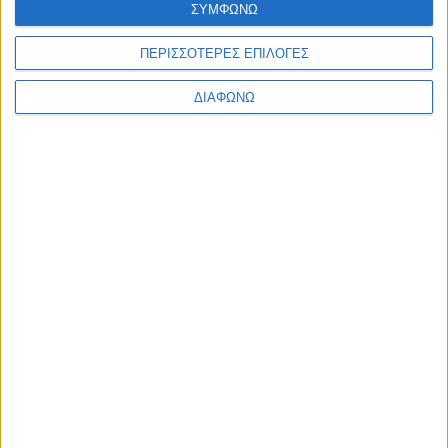
ΣΥΜΦΩΝΩ
Ελλάδα
Πολιτική
Εθνικά θέματα
ΠΕΡΙΣΣΟΤΕΡΕΣ ΕΠΙΛΟΓΕΣ
Οικονομία
Αστυνομικό
ΔΙΑΦΩΝΩ
Διεθνή
Επικοινωνία
Follow US
Προσωπικά δεδομένα & Όροι Χρήσης
© 2022 Foxiz News Network. Ruby Design Company. All Rights
Reserved.
Ετικέτα:
Νέα Καβάλα
Ελλάδα
“Θερίζει” η Ηπατίτιδα Α σε πρόσφυγες &
εργαζόμενους σε Hotspots!