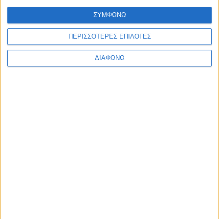
Ελλάδα
ΣΥΜΦΩΝΩ
Πολιτική
Εθνικά θέματα
Οικονομία
ΠΕΡΙΣΣΟΤΕΡΕΣ ΕΠΙΛΟΓΕΣ
Αστυνομικό
Διεθνή
ΔΙΑΦΩΝΩ
Επικοινωνία
Follow US
Προσωπικά δεδομένα & Όροι Χρήσης
© 2022 Foxiz News Network. Ruby Design Company. All Rights
Reserved.
Ετικέτα:
Μουσείο
Προσφυγικού Ελληνισμού
Αθλητικά
Παίρνει σάρκα & οστά το Μουσείο Ιστορίας ΑΕΚ