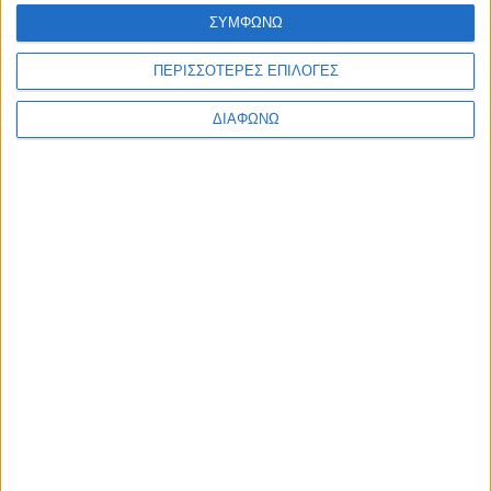
Ελλάδα
ΣΥΜΦΩΝΩ
Πολιτική
Εθνικά θέματα
ΠΕΡΙΣΣΟΤΕΡΕΣ ΕΠΙΛΟΓΕΣ
Οικονομία
Αστυνομικό
Διεθνή
ΔΙΑΦΩΝΩ
Επικοινωνία
Follow US
Προσωπικά δεδομένα & Όροι Χρήσης
© 2022 Foxiz News Network. Ruby Design Company. All Rights
Reserved.
Ετικέτα:
μονάδα
Διεθνή
Η Σαουδική Αραβία θα συγκροτήσει μονάδα με το
ΠΚΚ στη Συρία