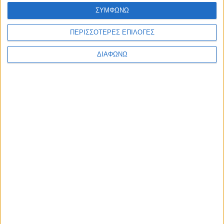
Ελλάδα
ΣΥΜΦΩΝΩ
Πολιτική
Εθνικά θέματα
ΠΕΡΙΣΣΟΤΕΡΕΣ ΕΠΙΛΟΓΕΣ
Οικονομία
Αστυνομικό
Διεθνή
ΔΙΑΦΩΝΩ
Επικοινωνία
Follow US
Προσωπικά δεδομένα & Όροι Χρήσης
© 2022 Foxiz News Network. Ruby Design Company. All Rights
Reserved.
Ετικέτα:
Μον Παρνές
Οικονομία
Αντιδράσεις για τη μεταφορά του Καζίνο της
Πάρνηθας στο Μαρούσι