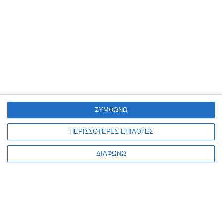
που διοργανώθηκε από
Συντακτική ομάδα
22/07/2017
ΣΥΜΦΩΝΩ
ΠΕΡΙΣΣΟΤΕΡΕΣ ΕΠΙΛΟΓΕΣ
ΕΛΛΆΔΑ
ΔΙΑΦΩΝΩ
Κακουργηματική ποινική δίωξη σε 11 στελέχη του
ΥΠΕΞ για απιστία
Ποινική δίωξη σε βαθμό κακουργήματος
Συντακτική ομάδα
21/11/2016