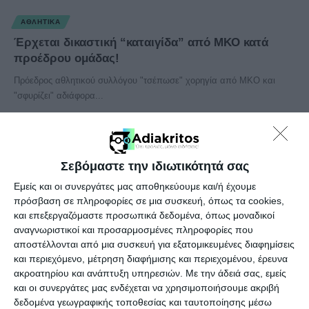
ΑΘΛΗΤΙΚΆ
Έρχεται δικαστική “καταιγίδα” από ΜΚΟ κατά
προέδρου ομάδας!
Πρόεδρος αθλητικού συλλόγου "τσέπωσε" χορηγία από ΜΚΟ και
"σφυρίζει" αδιάφορα...
Συντακτική ομάδα
08/02/2019
Σεβόμαστε την ιδιωτικότητά σας
Εμείς και οι συνεργάτες μας αποθηκεύουμε και/ή έχουμε
πρόσβαση σε πληροφορίες σε μια συσκευή, όπως τα cookies,
και επεξεργαζόμαστε προσωπικά δεδομένα, όπως μοναδικοί
αναγνωριστικοί και προσαρμοσμένες πληροφορίες που
αποστέλλονται από μια συσκευή για εξατομικευμένες διαφημίσεις
και περιεχόμενο, μέτρηση διαφήμισης και περιεχομένου, έρευνα
ακροατηρίου και ανάπτυξη υπηρεσιών.
Με την άδειά σας, εμείς
και οι συνεργάτες μας ενδέχεται να χρησιμοποιήσουμε ακριβή
ΑΠΌΨΕΙΣ
δεδομένα γεωγραφικής τοποθεσίας και ταυτοποίησης μέσω