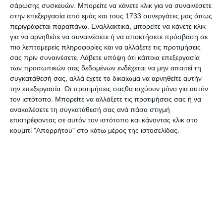
Καταγγελία για δυσμενείς επιπτώσεις από
σάρωσης συσκευών. Μπορείτε να κάνετε κλικ για να συναινέσετε
μεταφορά προσφύγων στη Χίο
στην επεξεργασία από εμάς και τους 1733 συνεργάτες μας όπως
περιγράφεται παραπάνω. Εναλλακτικά, μπορείτε να κάνετε κλικ
Καταγγελίες από περαστικούς αλλά και κατοίκους περιοχής κοντά
για να αρνηθείτε να συναινέσετε ή να αποκτήσετε πρόσβαση σε
στο Κέντρο Υποδοχής και
…
πιο λεπτομερείς πληροφορίες και να αλλάξετε τις προτιμήσεις
Συντακτική ομάδα
26/02/2018
σας πριν συναινέσετε.
Λάβετε υπόψη ότι κάποια επεξεργασία
των προσωπικών σας δεδομένων ενδέχεται να μην απαιτεί τη
συγκατάθεσή σας, αλλά έχετε το δικαίωμα να αρνηθείτε αυτήν
την επεξεργασία. Οι προτιμήσεις σαςθα ισχύουν μόνο για αυτόν
τον ιστότοπο. Μπορείτε να αλλάξετε τις προτιμήσεις σας ή να
ανακαλέσετε τη συγκατάθεσή σας ανά πάσα στιγμή
επιστρέφοντας σε αυτόν τον ιστότοπο και κάνοντας κλικ στο
κουμπί "Απορρήτου" στο κάτω μέρος της ιστοσελίδας.
ΕΛΛΆΔΑ
Τιμητική διάκριση για το έργο του συλλόγου
“Δώσε Ζωή” [φωτο]
Κατά τη διάρκεια της διήμερης γιορτής εθελοντισμού Voluntary Action