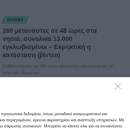
ΕΛΛΆΔΑ
269 μετανάστες σε 48 ώρες στα
νησιά, συνολικά 13.000
εγκλωβισμένοι – Εκρηκτική η
κατάσταση (βίντεο)
Σαββατοκύριακο με 269 νέους μετανάστες και πρόσφυγες το
τελευταίο 48ωρο για...
Συντακτική ομάδα
12/09/2016
ε προσωπικά δεδομένα, όπως μοναδικοί αναγνωριστικοί και
και περιεχομένου, έρευνα ακροατηρίου και ανάπτυξη υπηρεσιών.
Με
σω σάρωσης συσκευών. Μπορείτε να κάνετε κλικ για να συναινέσετε