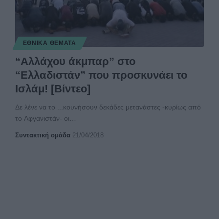
ΕΘΝΙΚΆ ΘΈΜΑΤΑ
“Αλλάχου άκμπαρ” στο
“Ελλαδιστάν” που προσκυνάει το
Ισλάμ! [Βίντεο]
Δε λένε να το ...κουνήσουν δεκάδες μετανάστες -κυρίως από
το Αφγανιστάν- οι
…
Συντακτική ομάδα
21/04/2018