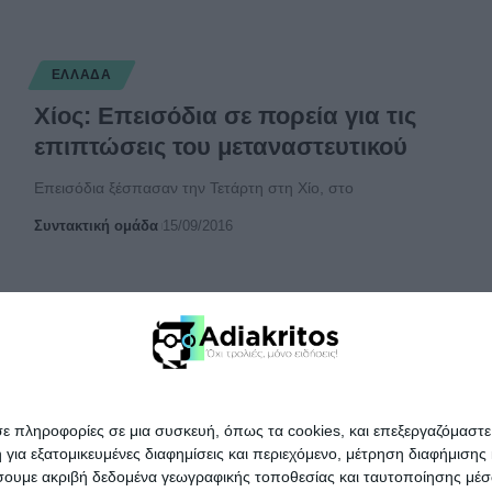
ΕΛΛΆΔΑ
Χίος: Επεισόδια σε πορεία για τις
επιπτώσεις του μεταναστευτικού
Επεισόδια ξέσπασαν την Τετάρτη στη Χίο, στο
Συντακτική ομάδα
15/09/2016
σε πληροφορίες σε μια συσκευή, όπως τα cookies, και επεξεργαζόμαστ
α εξατομικευμένες διαφημίσεις και περιεχόμενο, μέτρηση διαφήμισης 
οιήσουμε ακριβή δεδομένα γεωγραφικής τοποθεσίας και ταυτοποίησης μέ