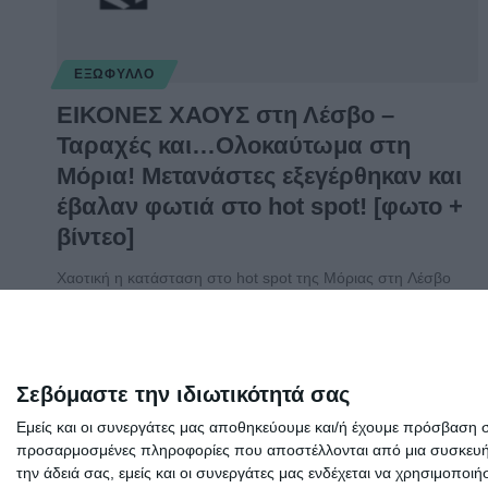
ΕΞΏΦΥΛΛΟ
ΕΙΚΟΝΕΣ ΧΑΟΥΣ στη Λέσβο –
Ταραχές και…Ολοκαύτωμα στη
Μόρια! Μετανάστες εξεγέρθηκαν και
έβαλαν φωτιά στο hot spot! [φωτο +
βίντεο]
Χαοτική η κατάσταση στο hot spot της Μόριας στη Λέσβο
όταν ομάδα
…
Συντακτική ομάδα
20/09/2016
Σεβόμαστε την ιδιωτικότητά σας
Εμείς και οι συνεργάτες μας αποθηκεύουμε και/ή έχουμε πρόσβαση 
προσαρμοσμένες πληροφορίες που αποστέλλονται από μια συσκευή γι
την άδειά σας, εμείς και οι συνεργάτες μας ενδέχεται να χρησιμοπ