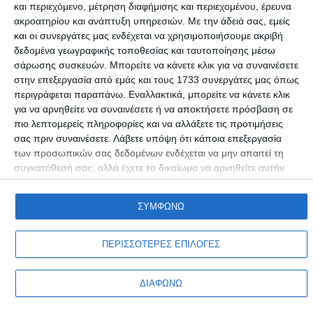
και περιεχόμενο, μέτρηση διαφήμισης και περιεχομένου, έρευνα
Το ΥΠΟΙΚ απαντά για τις “εργατικές κατοικίες” του
ακροατηρίου και ανάπτυξη υπηρεσιών.
Με την άδειά σας, εμείς
μεγαλοεργολάβου
και οι συνεργάτες μας ενδέχεται να χρησιμοποιήσουμε ακριβή
δεδομένα γεωγραφικής τοποθεσίας και ταυτοποίησης μέσω
"Τα περί έξαρσης των πλειστηριασμών είναι παραπλανητικά"
σάρωσης συσκευών. Μπορείτε να κάνετε κλικ για να συναινέσετε
Συντακτική ομάδα
12/10/2016
στην επεξεργασία από εμάς και τους 1733 συνεργάτες μας όπως
περιγράφεται παραπάνω. Εναλλακτικά, μπορείτε να κάνετε κλικ
για να αρνηθείτε να συναινέσετε ή να αποκτήσετε πρόσβαση σε
πιο λεπτομερείς πληροφορίες και να αλλάξετε τις προτιμήσεις
σας πριν συναινέσετε.
Λάβετε υπόψη ότι κάποια επεξεργασία
των προσωπικών σας δεδομένων ενδέχεται να μην απαιτεί τη
συγκατάθεσή σας, αλλά έχετε το δικαίωμα να αρνηθείτε αυτήν
την επεξεργασία. Οι προτιμήσεις σαςθα ισχύουν μόνο για αυτόν
τον ιστότοπο. Μπορείτε να αλλάξετε τις προτιμήσεις σας ή να
ΣΥΜΦΩΝΩ
ανακαλέσετε τη συγκατάθεσή σας ανά πάσα στιγμή
Προσωπικά δεδομένα & Όροι Χρήσης
επιστρέφοντας σε αυτόν τον ιστότοπο και κάνοντας κλικ στο
κουμπί "Απορρήτου" στο κάτω μέρος της ιστοσελίδας.
ΠΕΡΙΣΣΟΤΕΡΕΣ ΕΠΙΛΟΓΕΣ
Copyright © Adiakritos.gr 2026. All Rights Reserved.
ΔΙΑΦΩΝΩ