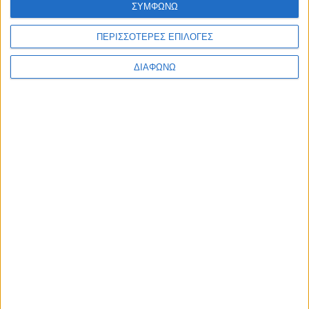
ΣΥΜΦΩΝΩ
Ελλάδα
Πολιτική
Εθνικά θέματα
ΠΕΡΙΣΣΟΤΕΡΕΣ ΕΠΙΛΟΓΕΣ
Οικονομία
Αστυνομικό
ΔΙΑΦΩΝΩ
Διεθνή
Επικοινωνία
Follow US
Προσωπικά δεδομένα & Όροι Χρήσης
© 2022 Foxiz News Network. Ruby Design Company. All Rights
Reserved.
Ετικέτα:
Λιά
Ελλάδα
Αλβανοί άνοιξαν πυρ κατά Αστυνομικών στο χωριό
Λιά Φιλιατών!