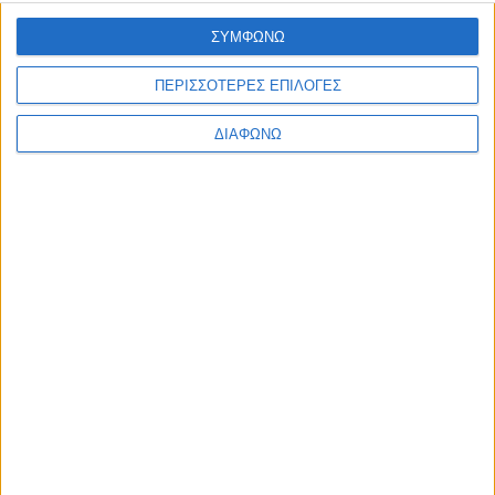
Ελλάδα
ΣΥΜΦΩΝΩ
Πολιτική
Εθνικά θέματα
Οικονομία
ΠΕΡΙΣΣΟΤΕΡΕΣ ΕΠΙΛΟΓΕΣ
Αστυνομικό
Διεθνή
ΔΙΑΦΩΝΩ
Επικοινωνία
Follow US
Προσωπικά δεδομένα & Όροι Χρήσης
© 2022 Foxiz News Network. Ruby Design Company. All Rights
Reserved.
Ετικέτα:
κτηνοτροφικές
εγκαταστάσεις
Ελλάδα
Νεκρός Αλβανός βοσκός με τραύμα από κυνηγετικό