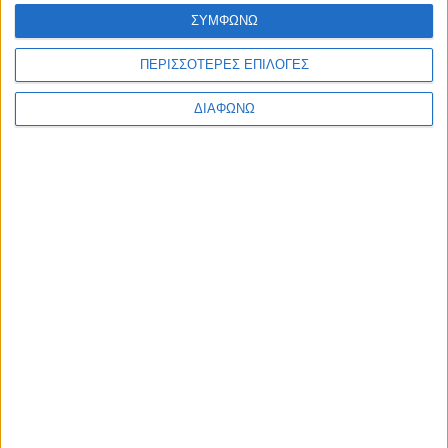
Ελλάδα
ΣΥΜΦΩΝΩ
Πολιτική
Εθνικά θέματα
ΠΕΡΙΣΣΟΤΕΡΕΣ ΕΠΙΛΟΓΕΣ
Οικονομία
Αστυνομικό
Διεθνή
ΔΙΑΦΩΝΩ
Επικοινωνία
Follow US
Προσωπικά δεδομένα & Όροι Χρήσης
© 2022 Foxiz News Network. Ruby Design Company. All Rights
Reserved.
Ετικέτα:
κουρδική γλώσσα
Διεθνή
“Σφράγισαν” καφενείο στην Τουρκία γιατί έπαιζε
Κουρδικά τραγούδια!