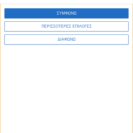
Ελλάδα
Πολιτική
ΣΥΜΦΩΝΩ
Εθνικά θέματα
Οικονομία
Αστυνομικό
ΠΕΡΙΣΣΟΤΕΡΕΣ ΕΠΙΛΟΓΕΣ
Διεθνή
Επικοινωνία
ΔΙΑΦΩΝΩ
Follow US
Προσωπικά δεδομένα & Όροι Χρήσης
© 2022 Foxiz News Network. Ruby Design Company. All Rights
Reserved.
Ετικέτα:
Κοινωνικό
Παντοπωλείο
Ελλάδα
Κίνηση ανθρωπιάς & αλληλεγγύης από τον