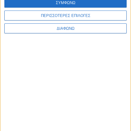
ΣΥΜΦΩΝΩ
Ελλάδα
Πολιτική
Εθνικά θέματα
ΠΕΡΙΣΣΟΤΕΡΕΣ ΕΠΙΛΟΓΕΣ
Οικονομία
Αστυνομικό
ΔΙΑΦΩΝΩ
Διεθνή
Επικοινωνία
Follow US
Προσωπικά δεδομένα & Όροι Χρήσης
© 2022 Foxiz News Network. Ruby Design Company. All Rights
Reserved.
Ετικέτα:
Κάρπαθος
Ελλάδα
Τον δάγκωσε & του έκοψε το δάχτυλο για διαφορά
…2 ευρώ!