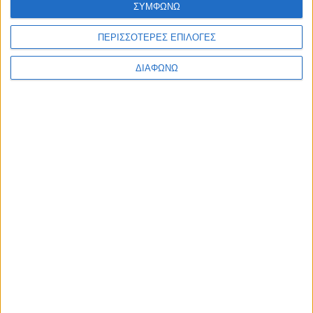
ΣΥΜΦΩΝΩ
Ελλάδα
Πολιτική
Εθνικά θέματα
ΠΕΡΙΣΣΟΤΕΡΕΣ ΕΠΙΛΟΓΕΣ
Οικονομία
Αστυνομικό
ΔΙΑΦΩΝΩ
Διεθνή
Επικοινωνία
Follow US
Προσωπικά δεδομένα & Όροι Χρήσης
© 2022 Foxiz News Network. Ruby Design Company. All Rights
Reserved.
Ετικέτα:
Ιταλικές Αρχές
Αστυνομικό
Στην Ιταλία έψαχναν 22χρονο Αλβανό αλλά
“πιάστηκε” στην Κακαβιά