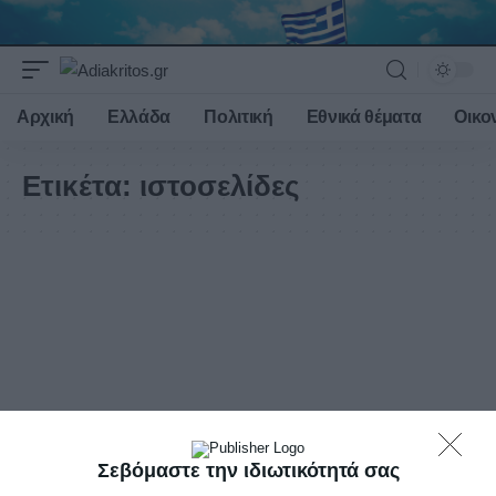
Αρχική
Ελλάδα
Πολιτική
Εθνικά θέματα
Οικο
Ετικέτα:
ιστοσελίδες
Σεβόμαστε την ιδιωτικότητά σας