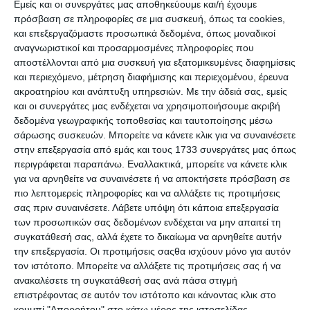
Εμείς και οι συνεργάτες μας αποθηκεύουμε και/ή έχουμε
πρόσβαση σε πληροφορίες σε μια συσκευή, όπως τα cookies,
ΔΙΕΘΝΉ
και επεξεργαζόμαστε προσωπικά δεδομένα, όπως μοναδικοί
Έστησαν στα Σκόπια “φάμπρικα” παγκόσμιων
αναγνωριστικοί και προσαρμοσμένες πληροφορίες που
ψευδών ειδήσεων!
αποστέλλονται από μια συσκευή για εξατομικευμένες διαφημίσεις
και περιεχόμενο, μέτρηση διαφήμισης και περιεχομένου, έρευνα
Στο κράτος των Σκοπίων, έχουν έδρα πάνω από 100 ιστοσελίδες
ακροατηρίου και ανάπτυξη υπηρεσιών.
Με την άδειά σας, εμείς
Συντακτική ομάδα
18/12/2016
και οι συνεργάτες μας ενδέχεται να χρησιμοποιήσουμε ακριβή
δεδομένα γεωγραφικής τοποθεσίας και ταυτοποίησης μέσω
σάρωσης συσκευών. Μπορείτε να κάνετε κλικ για να συναινέσετε
στην επεξεργασία από εμάς και τους 1733 συνεργάτες μας όπως
περιγράφεται παραπάνω. Εναλλακτικά, μπορείτε να κάνετε κλικ
για να αρνηθείτε να συναινέσετε ή να αποκτήσετε πρόσβαση σε
πιο λεπτομερείς πληροφορίες και να αλλάξετε τις προτιμήσεις
σας πριν συναινέσετε.
Λάβετε υπόψη ότι κάποια επεξεργασία
των προσωπικών σας δεδομένων ενδέχεται να μην απαιτεί τη
συγκατάθεσή σας, αλλά έχετε το δικαίωμα να αρνηθείτε αυτήν
την επεξεργασία. Οι προτιμήσεις σαςθα ισχύουν μόνο για αυτόν
τον ιστότοπο. Μπορείτε να αλλάξετε τις προτιμήσεις σας ή να
ΕΠΙΣΤΉΜΗ
ανακαλέσετε τη συγκατάθεσή σας ανά πάσα στιγμή
επιστρέφοντας σε αυτόν τον ιστότοπο και κάνοντας κλικ στο
Τέλος στις διαφημίσεις της Google ιστοσελίδων
κουμπί "Απορρήτου" στο κάτω μέρος της ιστοσελίδας.