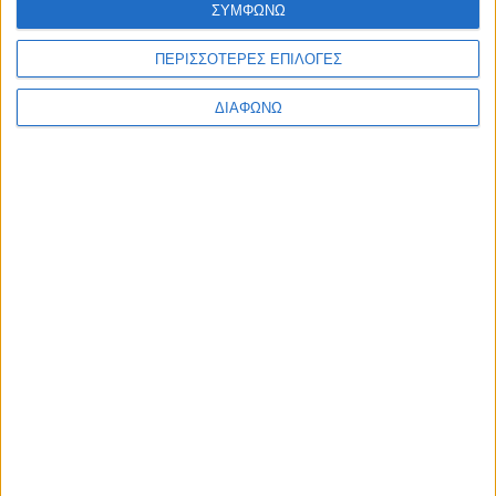
ΣΥΜΦΩΝΩ
Ελλάδα
Πολιτική
Εθνικά θέματα
ΠΕΡΙΣΣΟΤΕΡΕΣ ΕΠΙΛΟΓΕΣ
Οικονομία
Αστυνομικό
ΔΙΑΦΩΝΩ
Διεθνή
Επικοινωνία
Follow US
Προσωπικά δεδομένα & Όροι Χρήσης
© 2022 Foxiz News Network. Ruby Design Company. All Rights
Reserved.
Ετικέτα:
ηπατίτιδα Α
Ελλάδα
“Θερίζει” η Ηπατίτιδα Α σε πρόσφυγες &
εργαζόμενους σε Hotspots!