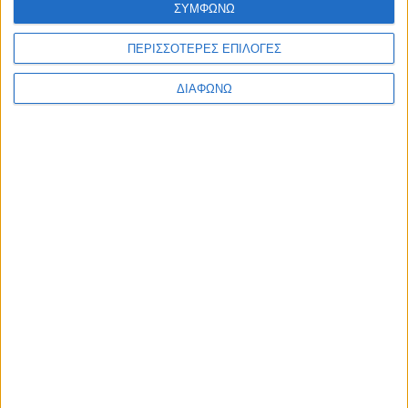
ΣΥΜΦΩΝΩ
Ελλάδα
Πολιτική
Εθνικά θέματα
ΠΕΡΙΣΣΟΤΕΡΕΣ ΕΠΙΛΟΓΕΣ
Οικονομία
Αστυνομικό
ΔΙΑΦΩΝΩ
Διεθνή
Επικοινωνία
Follow US
Προσωπικά δεδομένα & Όροι Χρήσης
© 2022 Foxiz News Network. Ruby Design Company. All Rights
Reserved.
Ετικέτα:
Ιωάννης Γρίβας
Πολιτική
“Έφυγε” ο πρώην υπηρεσιακός πρωθυπουργός
Ιωάννης Γρίβας