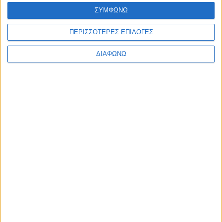
Αρχική
ΣΥΜΦΩΝΩ
Ελλάδα
Πολιτική
ΠΕΡΙΣΣΟΤΕΡΕΣ ΕΠΙΛΟΓΕΣ
Εθνικά θέματα
Οικονομία
Αστυνομικό
ΔΙΑΦΩΝΩ
Διεθνή
Επικοινωνία
Follow US
Προσωπικά δεδομένα & Όροι Χρήσης
© 2022 Foxiz News Network. Ruby Design Company. All Rights
Reserved.
Ετικέτα:
instagram
Life Style
Τρώγοντας ανοίγει η όρεξη με τις …λιμπιστικές
Ελληνίδες του Instagram