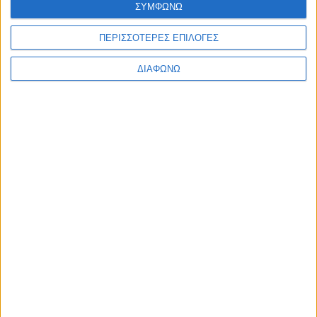
ΣΥΜΦΩΝΩ
Ελλάδα
Πολιτική
Εθνικά θέματα
ΠΕΡΙΣΣΟΤΕΡΕΣ ΕΠΙΛΟΓΕΣ
Οικονομία
Αστυνομικό
ΔΙΑΦΩΝΩ
Διεθνή
Επικοινωνία
Follow US
Προσωπικά δεδομένα & Όροι Χρήσης
© 2022 Foxiz News Network. Ruby Design Company. All Rights
Reserved.
Ετικέτα:
Houska
Περίεργα
Ξενάγηση στο στοιχειωμένο κάστρο Houska στην
Τσεχία [φωτο+βίντεο]