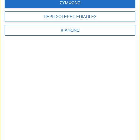
ΣΥΜΦΩΝΩ
Ελλάδα
Πολιτική
Εθνικά θέματα
ΠΕΡΙΣΣΟΤΕΡΕΣ ΕΠΙΛΟΓΕΣ
Οικονομία
Αστυνομικό
ΔΙΑΦΩΝΩ
Διεθνή
Επικοινωνία
Follow US
Προσωπικά δεδομένα & Όροι Χρήσης
© 2022 Foxiz News Network. Ruby Design Company. All Rights
Reserved.
Ετικέτα:
Γιώργος Γεωργιάδης
Αδιακρισίες
Θλίψη στον δημοσιογραφικό κόσμο για το “χαμό”
του Γιώργου Γεωργιάδη